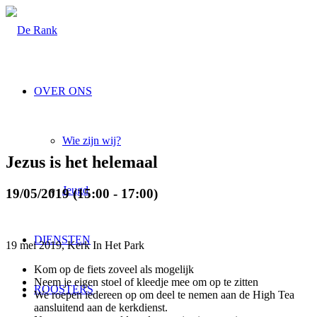
OVER ONS
Wie zijn wij?
Jezus is het helemaal
Jeugd
19/05/2019 (15:00 - 17:00)
DIENSTEN
19 mei 2019, Kerk In Het Park
Kom op de fiets zoveel als mogelijk
Neem je eigen stoel of kleedje mee om op te zitten
ROOSTERS
We roepen iedereen op om deel te nemen aan de High Tea
aansluitend aan de kerkdienst.