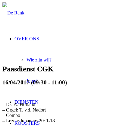
OVER ONS
Wie zijn wij?
Paasdienst CGK
Jeugd
16/04/2017 (09:30 - 11:00)
DIENSTEN
– Ds. A. Hofland
– Orgel: T. v.d. Nadort
– Combo
– Lezen: Johannes 20: 1-18
ROOSTERS