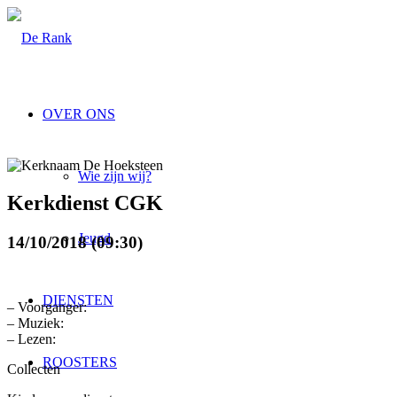
OVER ONS
Wie zijn wij?
Kerkdienst CGK
Jeugd
14/10/2018 (09:30)
DIENSTEN
– Voorganger:
– Muziek:
– Lezen:
ROOSTERS
Collecten