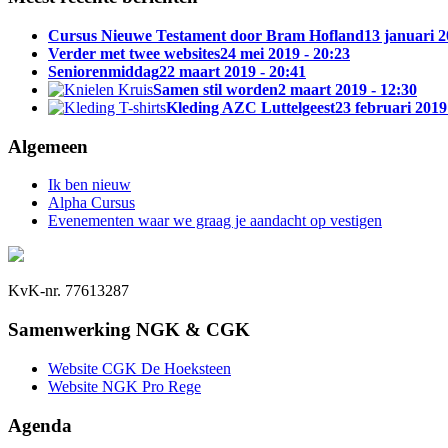
Cursus Nieuwe Testament door Bram Hofland
13 januari 2
Verder met twee websites
24 mei 2019 - 20:23
Seniorenmiddag
22 maart 2019 - 20:41
Samen stil worden
2 maart 2019 - 12:30
Kleding AZC Luttelgeest
23 februari 2019
Algemeen
Ik ben nieuw
Alpha Cursus
Evenementen waar we graag je aandacht op vestigen
KvK-nr. 77613287
Samenwerking NGK & CGK
Website CGK De Hoeksteen
Website NGK Pro Rege
Agenda