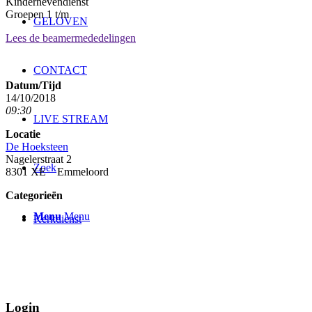
Kindernevendienst
Groepen 1 t/m
GELOVEN
Lees de beamermededelingen
CONTACT
Datum/Tijd
14/10/2018
09:30
LIVE STREAM
Locatie
De Hoeksteen
Nagelerstraat 2
Zoek
8301 XE Emmeloord
Categorieën
Menu
Menu
Kerkdienst
Login