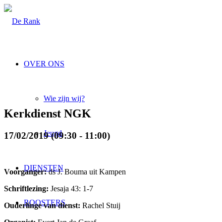
OVER ONS
Wie zijn wij?
Kerkdienst NGK
Jeugd
17/02/2019 (09:30 - 11:00)
DIENSTEN
Voorganger:
ds J. Bouma uit Kampen
Schriftlezing:
Jesaja 43: 1-7
ROOSTERS
Ouderlinge van dienst:
Rachel Stuij