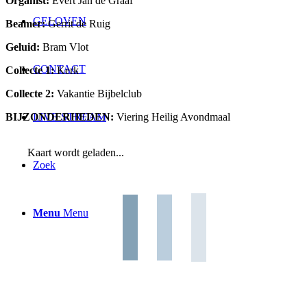
Organist:
Evert Jan de Graaf
GELOVEN
Beamer:
Gerrit de Ruig
Geluid:
Bram Vlot
CONTACT
Collecte 1:
Kerk
Collecte 2:
Vakantie Bijbelclub
BIJZONDERHEDEN:
Viering Heilig Avondmaal
LIVE STREAM
Kaart wordt geladen...
Zoek
Menu
Menu