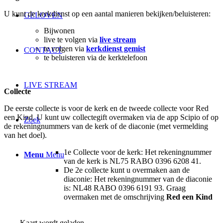
U kunt de kerkdienst op een aantal manieren bekijken/beluisteren:
GELOVEN
Bijwonen
live te volgen via
live stream
te volgen via
kerkdienst gemist
CONTACT
te beluisteren via de kerktelefoon
LIVE STREAM
Collecte
De eerste collecte is voor de kerk en de tweede collecte voor Red
een Kind. U kunt uw collectegift overmaken via de app Scipio of op
Zoek
de rekeningnummers van de kerk of de diaconie (met vermelding
van het doel).
1e Collecte voor de kerk: Het rekeningnummer
Menu
Menu
van de kerk is NL75 RABO 0396 6208 41.
De 2e collecte kunt u overmaken aan de
diaconie: Het rekeningnummer van de diaconie
is: NL48 RABO 0396 6191 93. Graag
overmaken met de omschrijving
Red een Kind
Kaart wordt geladen...