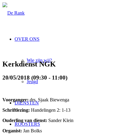
OVER ONS
Wie zijn wij?
Kerkdienst NGK
20/05/2018 (09:30 - 11:00)
Jeugd
Voorganger:
drs. Sjaak Biewenga
DIENSTEN
Schriftlezing:
Handelingen 2: 1-13
Ouderling van dienst:
Sander Klein
ROOSTERS
Organist:
Jan Bolks